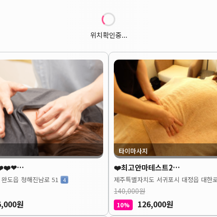
위치확인중...
타이마사지
️❤️❤…
❤️최고안마테스트2…
 완도읍 청해진남로 51
제주특별자치도 서귀포시 대정읍 대한로
4
140,000원
6,000원
126,000원
10%