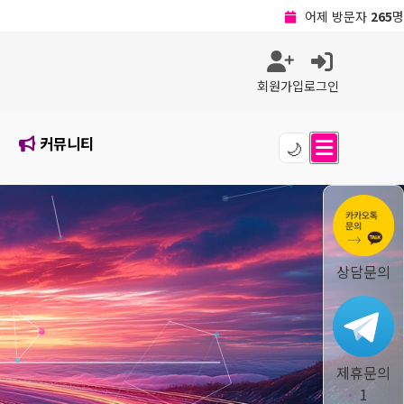
최대 방문자
764
명
전체 방문자
39,093
명
현재 접속자
7
명
전체 회원수
6
명
회원가입
로그인
오늘 방문자
121
명
어제 방문자
265
명
최대 방문자
764
명
커뮤니티
전체 방문자
39,093
명
🌙
현재 접속자
7
명
전체 회원수
6
명
상담문의
제휴문의
1