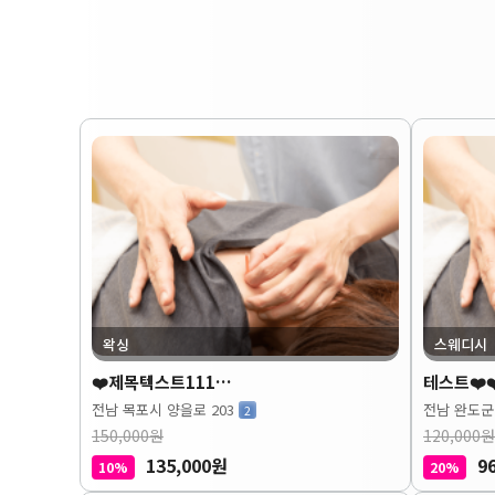
왁싱
스웨디시
❤️제목텍스트111…
테스트❤️❤
전남 목포시 양을로 203
전남 완도군
2
150,000원
120,000원
135,000원
9
10%
20%