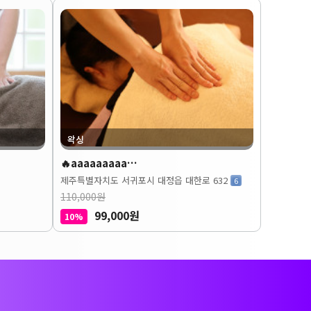
왁싱
🔥aaaaaaaaa…
제주특별자치도 서귀포시 대정읍 대한로 632
6
110,000원
99,000원
10%