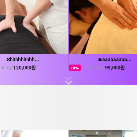
❌hhhhhhhhh...
🔥aaaaaaaaa...
120,000원
99,000원
,000원
110,000원
10%