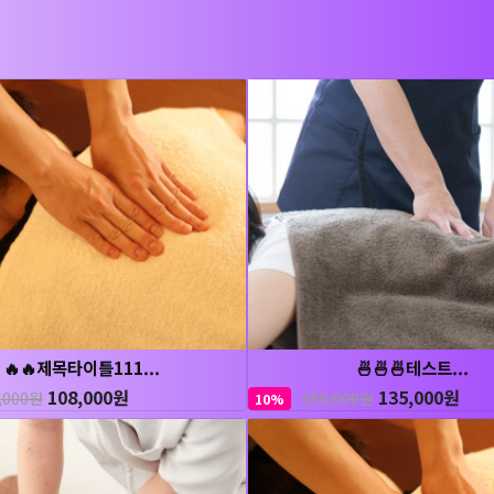
🔥🔥제목타이틀111...
🍜🍜🍜테스트...
108,000원
135,000원
,000원
150,000원
10%