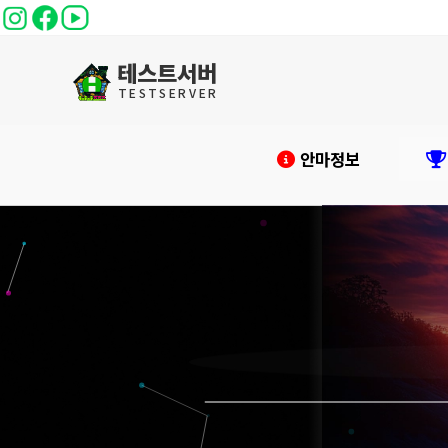
테스트서버
T
E
S
T
S
E
R
V
E
R
안마정보