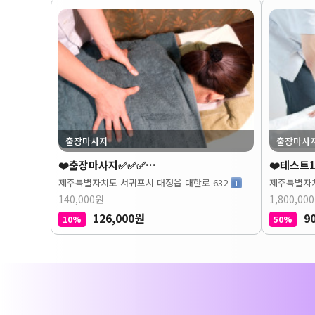
출장마사지
출장마사
❤️출장마사지✅✅✅…
❤️테스트1
제주특별자치도 서귀포시 대정읍 대한로 632
제주특별자치
1
140,000원
1,800,00
126,000원
9
10%
50%