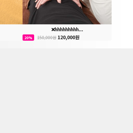
❌hhhhhhhhh...
120,000원
150,000원
20%