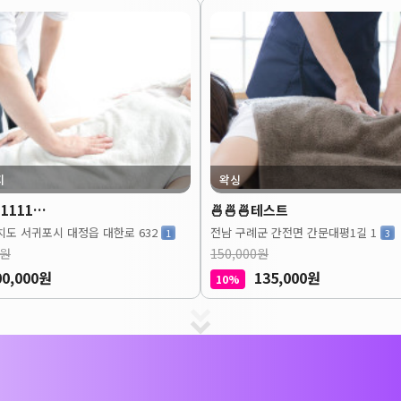
지
왁싱
1111…
🍜🍜🍜테스트
도 서귀포시 대정읍 대한로 632
전남 구례군 간전면 간문대평1길 1
1
3
0원
150,000원
00,000원
135,000원
10%