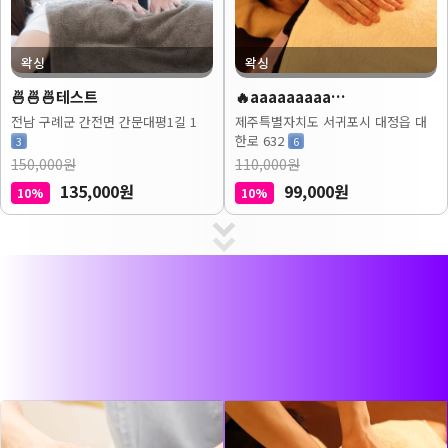
왁싱
왁싱
🍜🍜🍜테스트
🔥aaaaaaaaa…
전남 구례군 간전면 간문대평1길 1
제주특별자치도 서귀포시 대정읍 대
한로 632
3
6
150,000원
110,000원
135,000원
99,000원
10%
10%