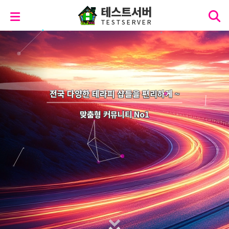
테스트서버
T
E
S
T
S
E
R
V
E
R
전국 다양한 테라피 샵들을 편리하게 ~
맞춤형 커뮤니티 No1