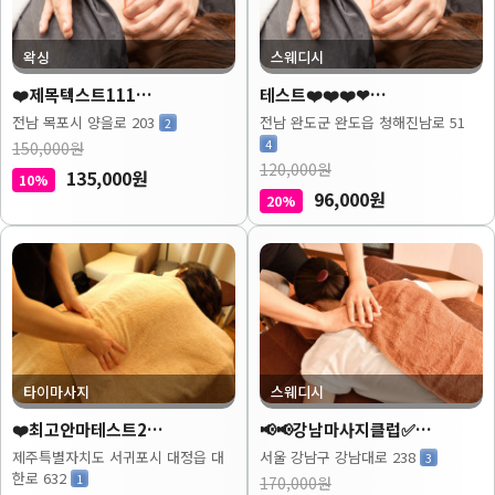
왁싱
스웨디시
❤️제목텍스트111…
테스트❤️❤️❤️❤…
전남 목포시 양을로 203
전남 완도군 완도읍 청해진남로 51
2
4
150,000원
120,000원
135,000원
10%
96,000원
20%
타이마사지
스웨디시
❤️최고안마테스트2…
📢📢강남마사지클럽✅…
제주특별자치도 서귀포시 대정읍 대
서울 강남구 강남대로 238
3
한로 632
1
170,000원