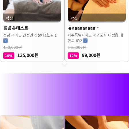
왁싱
왁싱
🍜🍜🍜테스트
🔥aaaaaaaaa…
전남 구례군 간전면 간문대평1길 1
제주특별자치도 서귀포시 대정읍 대
한로 632
3
6
150,000원
110,000원
135,000원
99,000원
10%
10%