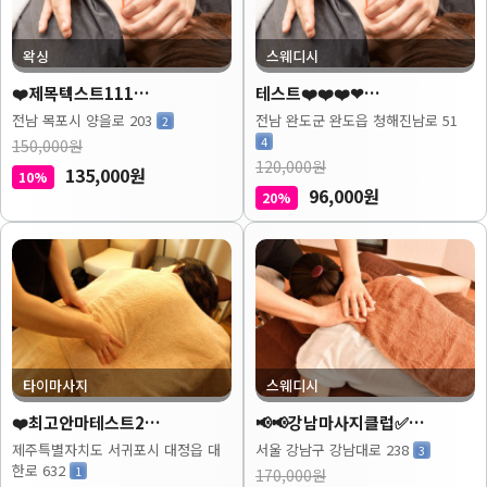
왁싱
스웨디시
❤️제목텍스트111…
테스트❤️❤️❤️❤…
전남 목포시 양을로 203
전남 완도군 완도읍 청해진남로 51
2
4
150,000원
120,000원
135,000원
10%
96,000원
20%
타이마사지
스웨디시
❤️최고안마테스트2…
📢📢강남마사지클럽✅…
제주특별자치도 서귀포시 대정읍 대
서울 강남구 강남대로 238
3
한로 632
1
170,000원