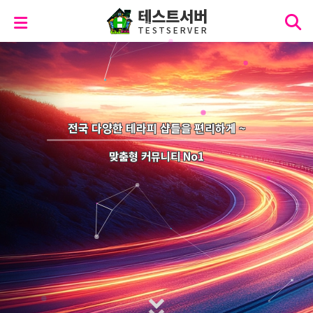
테스트서버
T
E
S
T
S
E
R
V
E
R
전국 다양한 테라피 샵들을 편리하게 ~
맞춤형 커뮤니티 No1