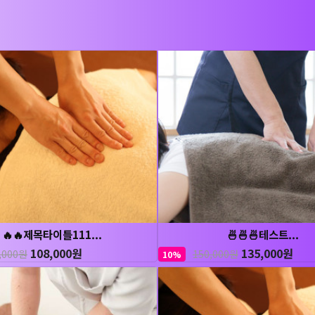
🔥🔥제목타이틀111...
🍜🍜🍜테스트...
108,000원
135,000원
,000원
150,000원
10%