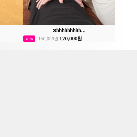
❌hhhhhhhhh...
120,000원
150,000원
20%