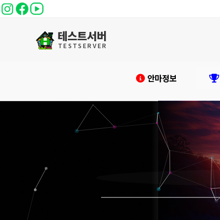
테스트서버
T
E
S
T
S
E
R
V
E
R
안마정보