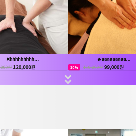
❌hhhhhhhhh...
🔥aaaaaaaaa...
120,000원
99,000원
,000원
110,000원
10%