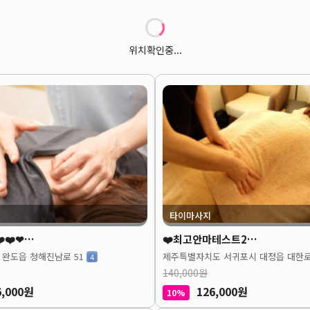
위치확인중...
타이마사지
️❤️❤…
❤️최고안마테스트2…
 완도읍 청해진남로 51
제주특별자치도 서귀포시 대정읍 대한로
4
140,000원
6,000원
126,000원
10%