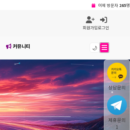
최대 방문자
764
명
전체 방문자
39,144
명
현재 접속자
1
명
전체 회원수
6
명
회원가입
로그인
오늘 방문자
172
명
어제 방문자
265
명
최대 방문자
764
명
커뮤니티
전체 방문자
39,144
명
🌙
현재 접속자
1
명
전체 회원수
6
명
상담문의
제휴문의
1