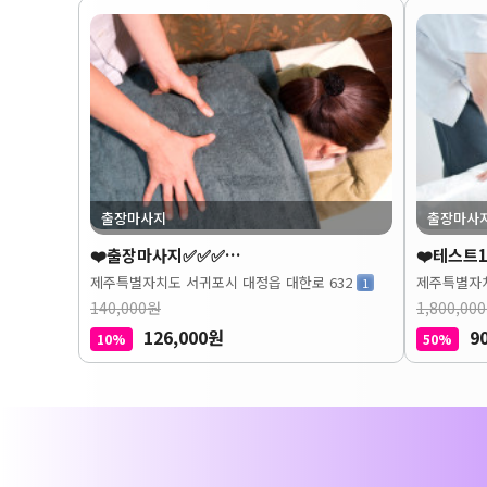
출장마사지
출장마사
❤️출장마사지✅✅✅…
❤️테스트1
제주특별자치도 서귀포시 대정읍 대한로 632
제주특별자치
1
140,000원
1,800,00
126,000원
9
10%
50%