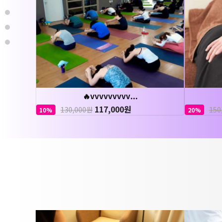
🔥vvvvvvvvv...
117,000원
130,000원
150
10%
20%