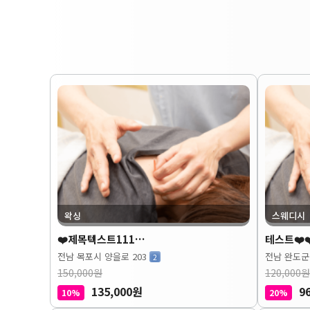
왁싱
스웨디시
❤️제목텍스트111…
테스트❤️❤
전남 목포시 양을로 203
전남 완도군
2
150,000원
120,000원
135,000원
9
10%
20%