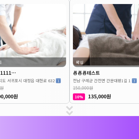
지
왁싱
1111…
🍜🍜🍜테스트
도 서귀포시 대정읍 대한로 632
전남 구례군 간전면 간문대평1길 1
1
3
0원
150,000원
00,000원
135,000원
10%