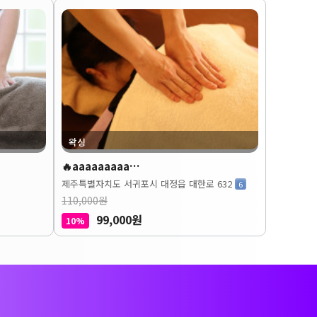
왁싱
🔥aaaaaaaaa…
제주특별자치도 서귀포시 대정읍 대한로 632
6
110,000원
99,000원
10%