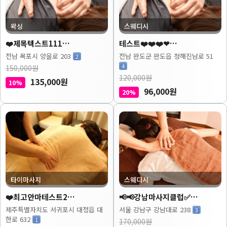
왁싱
스웨디시
❤️제목텍스트111…
테스트❤️❤️❤️❤…
전남 목포시 양을로 203
전남 완도군 완도읍 청해진남로 51
2
4
150,000원
120,000원
135,000원
10%
96,000원
20%
타이마사지
스웨디시
❤️최고안마테스트2…
📢📢강남마사지클럽✅…
제주특별자치도 서귀포시 대정읍 대
서울 강남구 강남대로 238
3
한로 632
1
170,000원