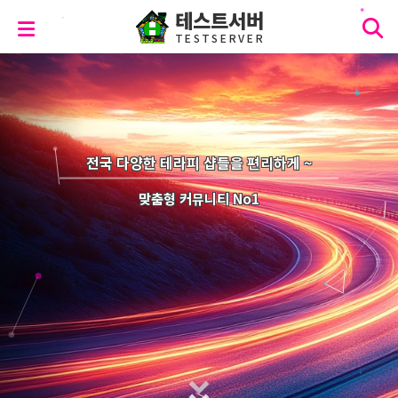
테스트서버
T
E
S
T
S
E
R
V
E
R
전국 다양한 테라피 샵들을 편리하게 ~
맞춤형 커뮤니티 No1