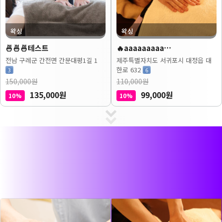
왁싱
왁싱
🍜🍜🍜테스트
🔥aaaaaaaaa…
전남 구례군 간전면 간문대평1길 1
제주특별자치도 서귀포시 대정읍 대
한로 632
3
6
150,000원
110,000원
135,000원
99,000원
10%
10%