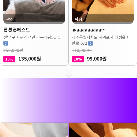
왁싱
왁싱
🍜🍜🍜테스트
🔥aaaaaaaaa…
전남 구례군 간전면 간문대평1길 1
제주특별자치도 서귀포시 대정읍 대
한로 632
3
6
150,000원
110,000원
135,000원
99,000원
10%
10%