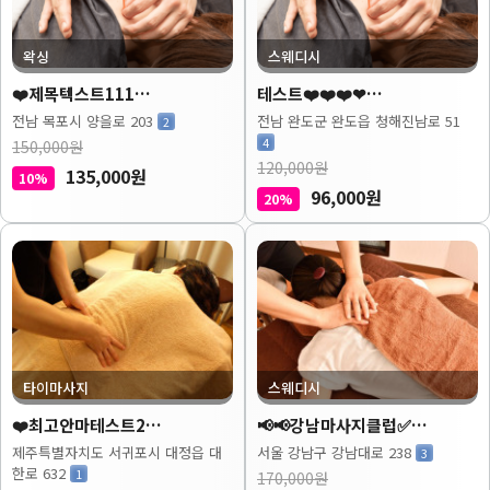
왁싱
스웨디시
❤️제목텍스트111…
테스트❤️❤️❤️❤…
전남 목포시 양을로 203
전남 완도군 완도읍 청해진남로 51
2
4
150,000원
120,000원
135,000원
10%
96,000원
20%
타이마사지
스웨디시
❤️최고안마테스트2…
📢📢강남마사지클럽✅…
제주특별자치도 서귀포시 대정읍 대
서울 강남구 강남대로 238
3
한로 632
1
170,000원