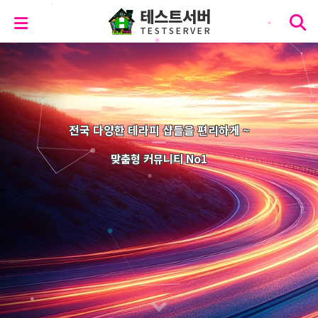
테스트서버
T
E
S
T
S
E
R
V
E
R
전국 다양한 테라피 샵들을 편리하게 ~
맞춤형 커뮤니티 No1