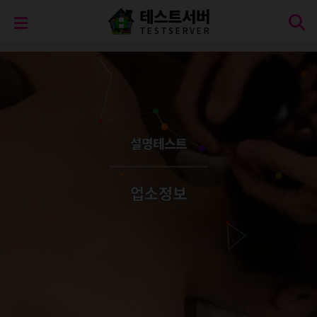
테스트서버
T
E
S
T
S
E
R
V
E
R
설명테스트
업소정보
오늘 방문자
144
명
어제 방문자
195
명
최대 방문자
764
명
전체 방문자
39,696
명
현재 접속자
2
명
전체 회원수
6
명
오늘 방문자
144
명