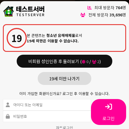
어제 방문자
195
명
테스트서버
최대 방문자
764
명
전체 방문자
39,696
명
T
E
S
T
S
E
R
V
E
R
현재 접속자
2
명
전체 회원수
6
명
19
본 콘텐츠는
청소년 유해매체물
로서
19세 미만은 이용할 수 없습니다.
비회원 성인인증 후 둘러보기 (
/
)
0
2
19세 미만 나가기
이미 가입한 회원이신가요? 로그인 후 이용할 수 있습니다.
업소정보
HOME
>
업소정보
>
스웨디시
로그인
자동로그인